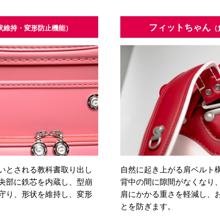
フィットちゃん
状維持・変形防止機能）
（
いとされる教科書取り出し
自然に起き上がる肩ベルト
央部に鉄芯を内蔵し、型崩
背中の間に隙間がなくなり
守り、形状を維持し、変形
肩にかかる重さを軽減し、
とを防ぎます。