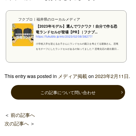
フクブロ｜福井県のローカルメディア
【2023年モデル】選んでワクワク！自分で作る恐
竜ランドセルが登場【PR】 | フクブ...
https://fukublo.jp/etc/2023/02/08/38277/
小学校入学を迎えるお子さんにランドセルの購入を考えてる親御さん、恐竜
をモチーフにしたランドセルがあるの知ってました？ 恐竜化石の産出量日本
一を誇る福井にある、ランドセル専門店「イクラボ」さんのオリジナル「恐
竜ランドセル」をご紹介していきます！ 恐竜ランドセルとは
This entry was posted in
メディア掲載
on
2023年2月11日
.
この記事について問い合わせ
＜
前の記事へ
次の記事へ
＞