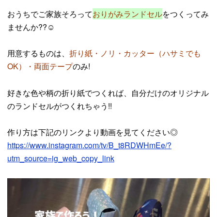
おうちでご家族そろって
おりがみランドセル
をつくってみ
ませんか??☺
用意するものは、
折り紙・ノリ・カッター（ハサミでも
OK）・両面テープ
のみ!
好きな色や柄の折り紙でつくれば、自分だけのオリジナル
のランドセルがつくれちゃう!!
作り方は下記のリンクより動画を見てください◎
https://www.instagram.com/tv/B_t8RDWHmEe/?
utm_source=ig_web_copy_link