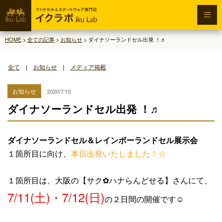
HOME
>
全ての記事
>
お知らせ
>
ダイナソーランドセル出発 ！♬
全て
|
お知らせ
|
メディア掲載
お知らせ
2020/7/10
ダイナソーランドセル出発 ！♬
ダイナソーランドセル＆レインボーランドセル展示会
１箇所目に向け、
本日出発いたしました！☆
１箇所目は、大阪の
【サク✿ハナらんどせる】
さんにて、
7/11(土)・7/12(日)
の２日間
の開催です☺